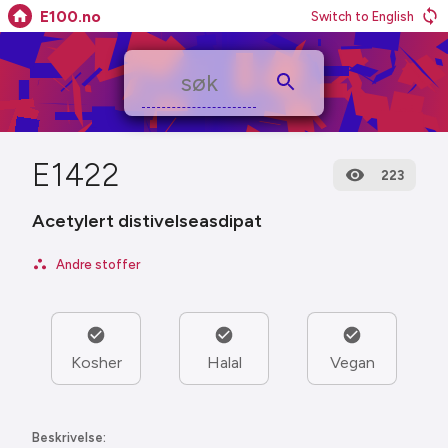
E100.no
Switch to English
E1422
223
Acetylert distivelseasdipat
Andre stoffer
Kosher
Halal
Vegan
Beskrivelse: