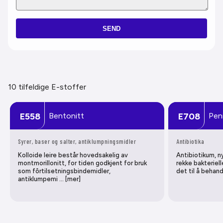
SEND
10 tilfeldige E-stoffer
Bentonitt
Peni
E558
E708
Syrer, baser og salter, antiklumpningsmidler
Antibiotika
Kolloide leire består hovedsakelig av
Antibiotikum, n
montmorillonitt, for tiden godkjent for bruk
rekke bakteriell
som fôrtilsetningsbindemidler,
det til å behand
antiklumpemi … [mer]