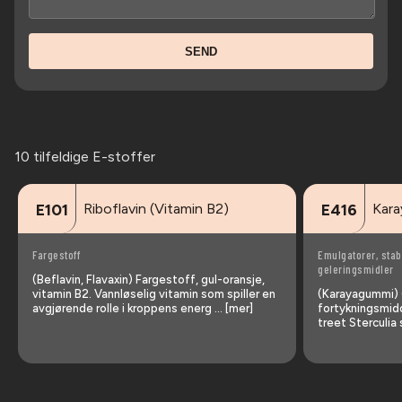
SEND
10 tilfeldige E-stoffer
Riboflavin (Vitamin B2)
Kara
E101
E416
Fargestoff
Emulgatorer, stab
geleringsmidler
(Beflavin, Flavaxin) Fargestoff, gul-oransje,
vitamin B2. Vannløselig vitamin som spiller en
(Karayagummi) G
avgjørende rolle i kroppens energ … [mer]
fortykningsmidd
treet Sterculia