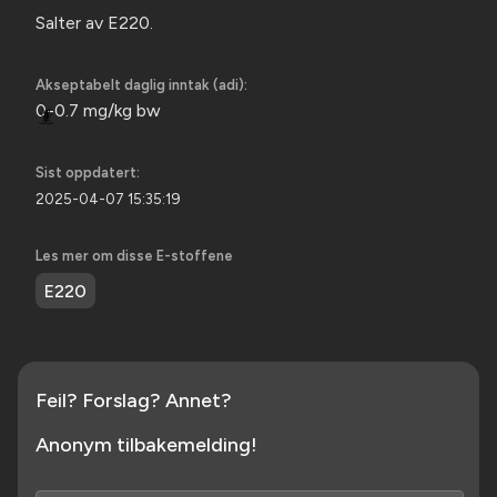
Salter av E220.
Akseptabelt daglig inntak (adi):
0-0.7 mg/kg bw
🪳
Sist oppdatert:
2025-04-07 15:35:19
Les mer om disse E-stoffene
E220
Feil? Forslag? Annet?
Anonym tilbakemelding!