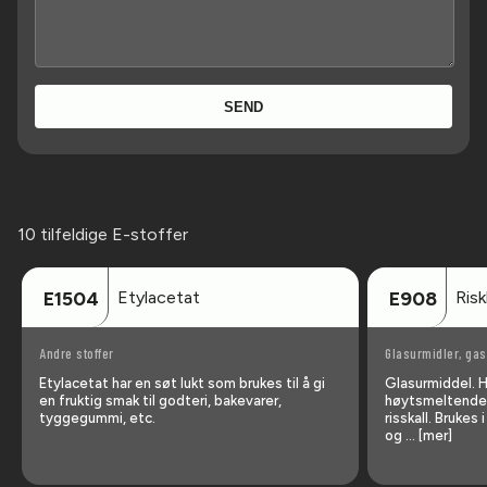
SEND
10 tilfeldige E-stoffer
Etylacetat
Risk
E1504
E908
Andre stoffer
Glasurmidler, ga
Etylacetat har en søt lukt som brukes til å gi
Glasurmiddel. Ha
en fruktig smak til godteri, bakevarer,
høytsmeltende 
tyggegummi, etc.
risskall. Brukes
og … [mer]