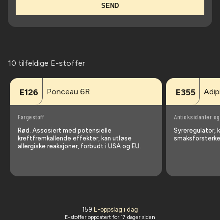
SEND
10 tilfeldige E-stoffer
Ponceau 6R
Adip
E126
E355
Fargestoff
Antioksidanter og
Rød. Assosiert med potensielle
Syreregulator, 
kreftfremkallende effekter, kan utløse
smaksforsterke
allergiske reaksjoner, forbudt i USA og EU.
159
E-oppslag i dag
E-stoffer oppdatert
for 17 dager siden