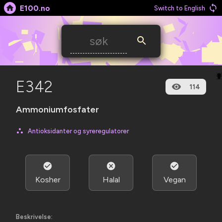
E100.no
Switch to English

E342
114
Ammoniumfosfater
Antioksidanter og syreregulatorer
Kosher
Halal
Vegan
Beskrivelse: