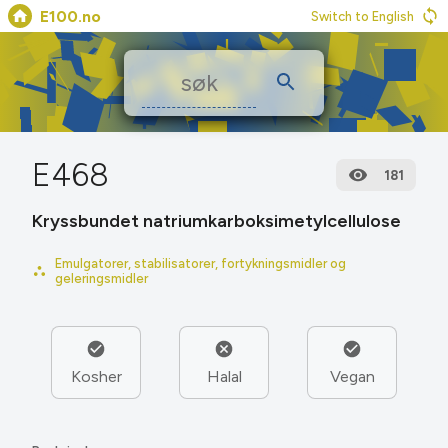
E100.no
Switch to English
E468
181
Kryssbundet natrium­karboksi­metyl­cellulose
Emulgatorer, stabilisatorer, fortykningsmidler og
geleringsmidler
Kosher
Halal
Vegan