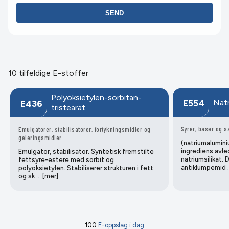
SEND
10 tilfeldige E-stoffer
Polyoksietylen-sorbitan-
Natr
E554
E436
tristearat
Syrer, baser og s
Emulgatorer, stabilisatorer, fortykningsmidler og
geleringsmidler
(natriumalumini
ingrediens avle
Emulgator, stabilisator. Syntetisk fremstilte
natriumsilikat.
fettsyre-estere med sorbit og
antiklumpemid 
polyoksietylen. Stabiliserer strukturen i fett
og sk … [mer]
100
E-oppslag i dag