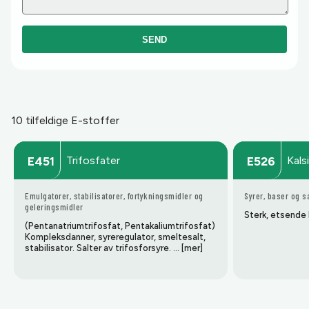
SEND
10 tilfeldige E-stoffer
Trifosfater
Kals
E451
E526
Emulgatorer, stabilisatorer, fortykningsmidler og
Syrer, baser og s
geleringsmidler
Sterk, etsende
(Pentanatriumtrifosfat, Pentakaliumtrifosfat)
Kompleksdanner, syreregulator, smeltesalt,
stabilisator. Salter av trifosforsyre. … [mer]