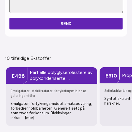
SEND
10 tilfeldige E-stoffer
Partielle polyglyserolestere av
Prop
E310
E498
polykondenserte …
Antioksidanter og
Emulgatorer, stabilisatorer, fortykningsmidler og
geleringsmidler
Syntetiske anti
harskner.
Emulgator, fortykningsmiddel, smaksbevaring,
forbedrer holdbarheten. Generelt sett på
som trygt for konsum. Bivirkninger
inklud … [mer]