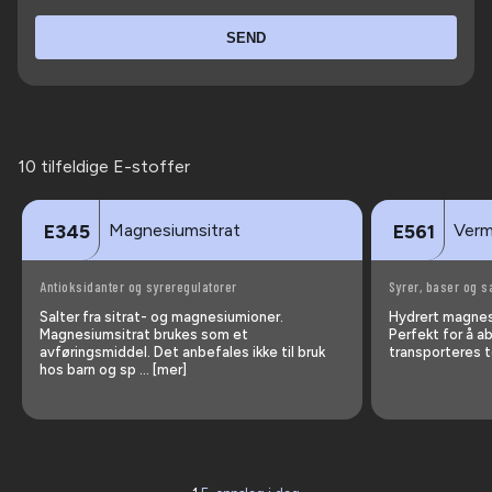
SEND
10 tilfeldige E-stoffer
Magnesiumsitrat
Vermi
E345
E561
Antioksidanter og syreregulatorer
Syrer, baser og s
Salter fra sitrat- og magnesiumioner.
Hydrert magnesi
Magnesiumsitrat brukes som et
Perfekt for å a
avføringsmiddel. Det anbefales ikke til bruk
transporteres t
hos barn og sp … [mer]