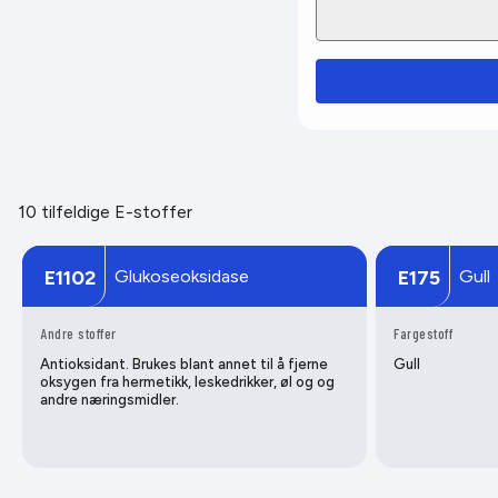
10 tilfeldige E-stoffer
Glukoseoksidase
Gull
E1102
E175
Andre stoffer
Fargestoff
Antioksidant. Brukes blant annet til å fjerne
Gull
oksygen fra hermetikk, leskedrikker, øl og og
andre næringsmidler.