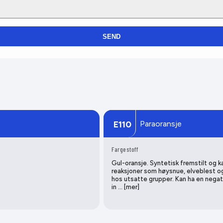
SEND
Paraoransje
E110
Fargestoff
Gul-oransje. Syntetisk fremstilt og k
reaksjoner som høysnue, elveblest 
hos utsatte grupper. Kan ha en negat
in … [mer]