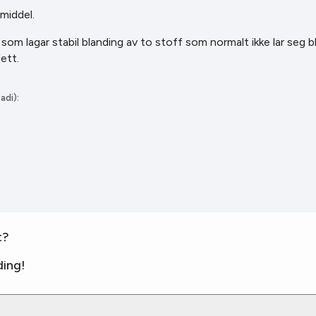
middel.
som lagar stabil blanding av to stoff som normalt ikke lar seg
ett.
adi):
t?
ing!