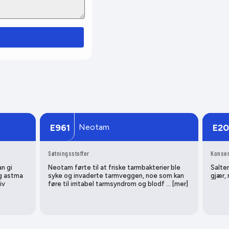
Neotam
E961
E20
Søtningsstoffer
Konser
an gi
Neotam førte til at friske tarmbakterier ble
Salte
og astma
syke og invaderte tarmveggen, noe som kan
gjær,
iv
føre til irritabel tarmsyndrom og blodf … [mer]