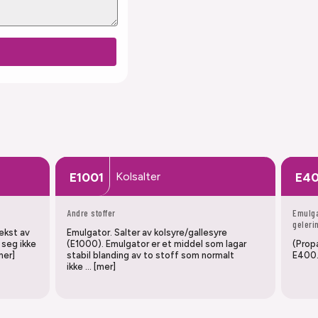
Kolsalter
E1001
E4
Andre stoffer
Emulga
geleri
ekst av
Emulgator. Salter av kolsyre/gallesyre
 seg ikke
(E1000). Emulgator er et middel som lagar
(Propa
mer]
stabil blanding av to stoff som normalt
E400
ikke … [mer]