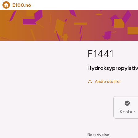
E100.no
E1441
Hydroksypropyl­sti
Andre stoffer
Kosher
Beskrivelse: