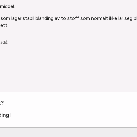
middel.
som lagar stabil blanding av to stoff som normalt ikke lar seg
ett.
adi):
t?
ing!