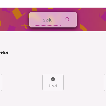
velse
Halal