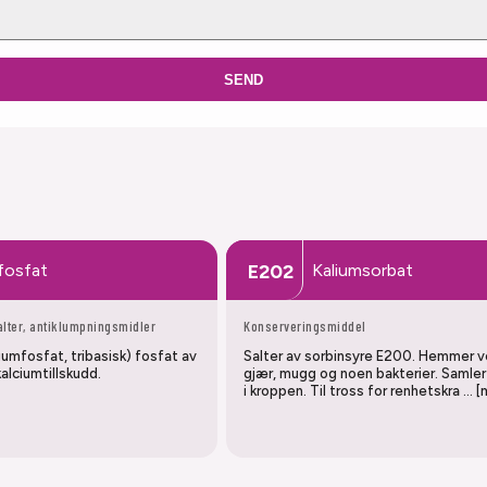
SEND
fosfat
Kaliumsorbat
E202
alter, antiklumpningsmidler
Konserveringsmiddel
iumfosfat, tribasisk) fosfat av
Salter av sorbinsyre E200. Hemmer v
kalciumtillskudd.
gjær, mugg og noen bakterier. Samler
i kroppen. Til tross for renhetskra … [