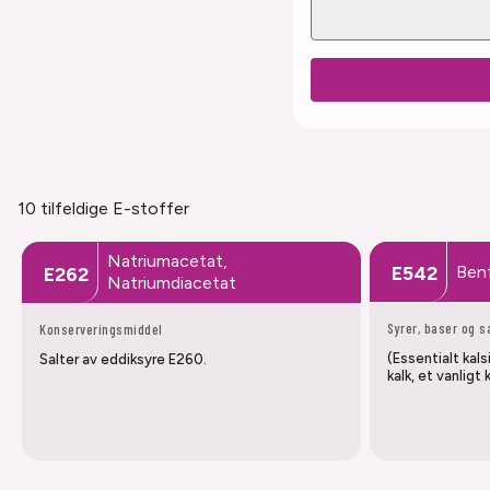
10 tilfeldige E-stoffer
Natriumacetat,
Ben
E542
E262
Natriumdiacetat
Syrer, baser og s
Konserveringsmiddel
(Essentialt kals
Salter av eddiksyre E260.
kalk, et vanligt 