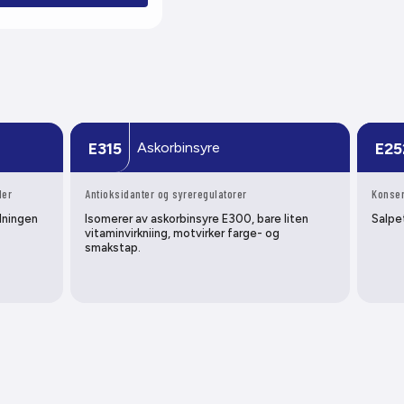
Askorbinsyre
E315
E25
ler
Antioksidanter og syreregulatorer
Konser
edningen
Isomerer av askorbinsyre E300, bare liten
Salpe
vitaminvirkniing, motvirker farge- og
smakstap.