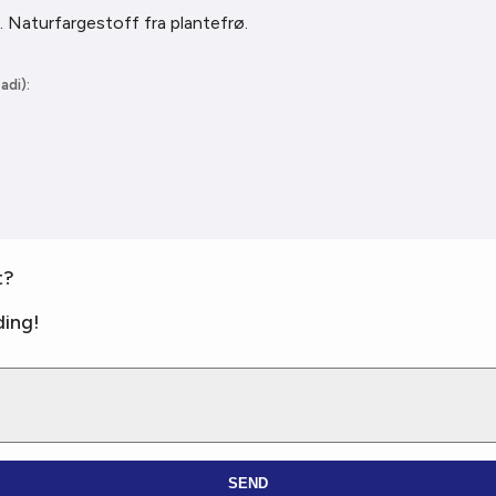
. Naturfargestoff fra plantefrø.
adi):
t?
ing!
SEND