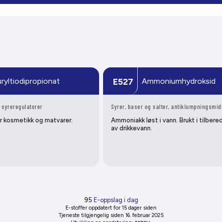
uryltiodipropionat
Ammoniumhydroksid
E527
 syreregulatorer
Syrer, baser og salter, antiklumpningsmid
r kosmetikk og matvarer.
Ammoniakk løst i vann. Brukt i tilber
av drikkevann.
95
E-oppslag i dag
E-stoffer oppdatert
for 15 dager siden
Tjeneste tilgjengelig siden 16. februar 2025