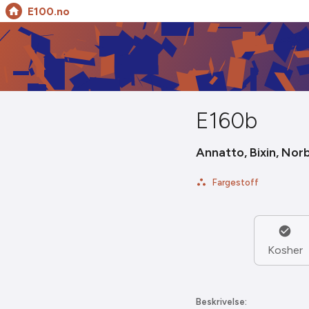
E100.no
E160b
Annatto, Bixin, Norb
Fargestoff
Kosher
Beskrivelse: