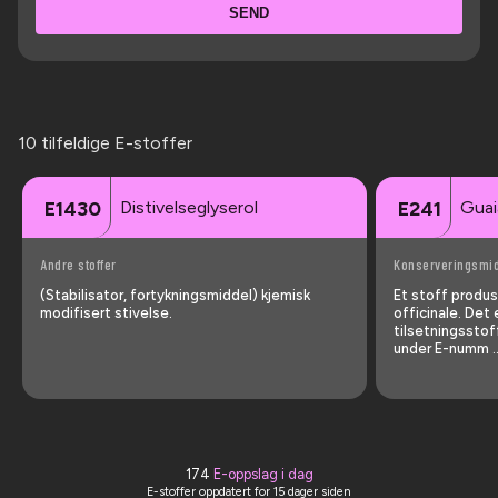
SEND
10 tilfeldige E-stoffer
Distivelseglyserol
Guai
E1430
E241
Andre stoffer
Konserveringsmi
(Stabilisator, fortykningsmiddel) kjemisk
Et stoff produ
modifisert stivelse.
officinale. Det 
tilsetningssto
under E-numm …
174
E-oppslag i dag
E-stoffer oppdatert
for 15 dager siden