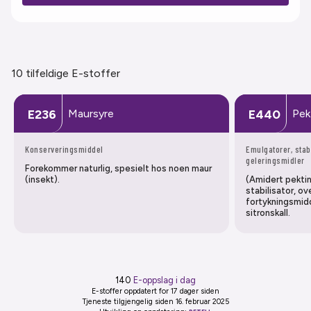
10 tilfeldige E-stoffer
Maursyre
Pek
E236
E440
Konserveringsmiddel
Emulgatorer, stab
geleringsmidler
Forekommer naturlig, spesielt hos noen maur
(insekt).
(Amidert pektin
stabilisator, o
fortykningsmidd
sitronskall.
140
E-oppslag i dag
E-stoffer oppdatert
for 17 dager siden
Tjeneste tilgjengelig siden 16. februar 2025