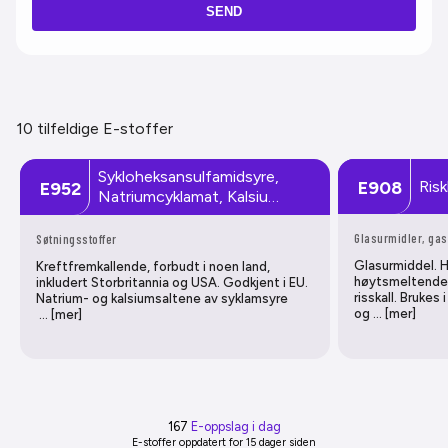
SEND
10 tilfeldige E-stoffer
Sykloheksansulfamidsyre,
Risk
E908
E952
Natriumcyklamat, Kalsiu…
Glasurmidler, ga
Søtningsstoffer
Glasurmiddel. Ha
Kreftfremkallende, forbudt i noen land,
høytsmeltende 
inkludert Storbritannia og USA. Godkjent i EU.
risskall. Brukes
Natrium- og kalsiumsaltene av syklamsyre
og … [mer]
… [mer]
167
E-oppslag i dag
E-stoffer oppdatert
for 15 dager siden