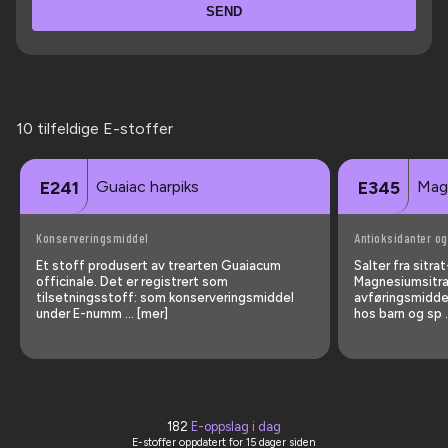
SEND
10 tilfeldige E-stoffer
Guaiac harpiks
Mag
E241
E345
Konserveringsmiddel
Antioksidanter og
Et stoff produsert av trearten Guaiacum
Salter fra sitr
officinale. Det er registrert som
Magnesiumsitra
tilsetningsstoff: som konserveringsmiddel
avføringsmiddel
under E-numm … [mer]
hos barn og sp 
182
E-oppslag i dag
E-stoffer oppdatert
for 15 dager siden