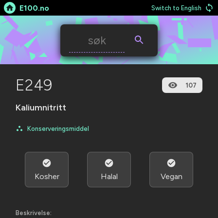
E100.no
Switch to English
E249
107
Kaliumnitritt
Konserveringsmiddel
Kosher
Halal
Vegan
Beskrivelse: