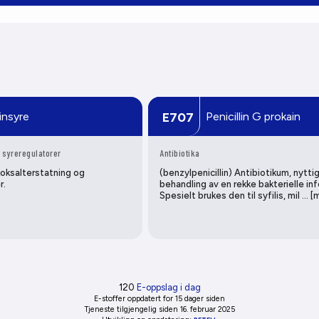
insyre
Penicillin G prokain
E707
 syreregulatorer
Antibiotika
koksalterstatning og
(benzylpenicillin) Antibiotikum, nyttig
r.
behandling av en rekke bakterielle inf
Spesielt brukes den til syfilis, mil … [
120
E-oppslag i dag
E-stoffer oppdatert
for 15 dager siden
Tjeneste tilgjengelig siden 16. februar 2025