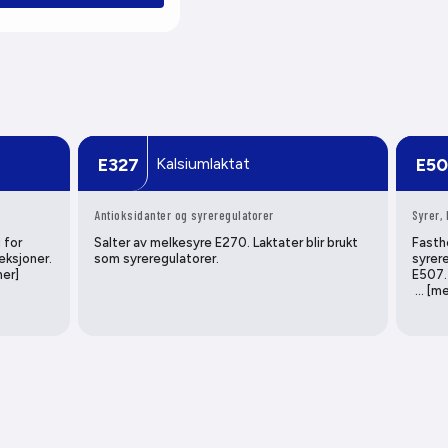
Kalsiumlaktat
E327
E5
Antioksidanter og syreregulatorer
Syrer,
 for
Salter av melkesyre E270. Laktater blir brukt
Fasth
eksjoner.
som syreregulatorer.
syrere
mer]
E507. 
… [me