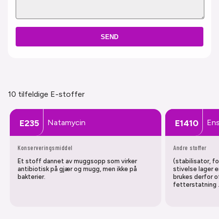
SEND
10 tilfeldige E-stoffer
Natamycin
Ens
E235
E1410
Konserveringsmiddel
Andre stoffer
Et stoff dannet av muggsopp som virker
(stabilisator, 
antibiotisk på gjær og mugg, men ikke på
stivelse lager 
bakterier.
brukes derfor 
fetterstatning 