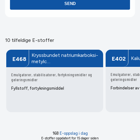
SEND
10 tilfeldige E-stoffer
Kryssbundet natrium­karboksi­
Kali
E402
E468
metyl­c…
Emulgatorer, stab
Emulgatorer, stabilisatorer, fortykningsmidler og
geleringsmidler
geleringsmidler
Forbindelser av
Fyllstoff, fortykningsmiddel
168
E-oppslag i dag
E-stoffer oppdatert
for 15 dager siden