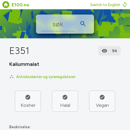
E100.no
Switch to English
E351
94
Kaliummalat
Antioksidanter og syreregulatorer
Kosher
Halal
Vegan
Beskrivelse: