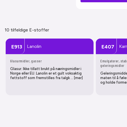
10 tilfeldige E-stoffer
Lanolin
Kar
E913
E407
Glasurmidler, gasser
Emulgatorer, stab
geleringsmidler
Glasur. Ikke tillatt brukt på næringsmidler i
Norge eller EU. Lanolin er et gult voksaktig
Geleringsmiddel
fettstoff som fremstilles fra talgk … [mer]
maten til å føl
og holde formen