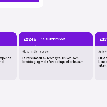
Kalsiumbromat
E924b
E33
Glasurmidler, gasser
Antiok
dempende
Et kalsiumsalt av bromsyre. Brukes som
Frukts
nol
brøddeig og mel «forbedring» eller balsam.
Konse
vitam