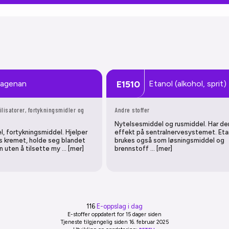
ragenan
Etanol (alkohol, sprit)
E1510
ilisatorer, fortykningsmidler og
Andre stoffer
Nytelsesmiddel og rusmiddel. Har 
, fortykningsmiddel. Hjelper
effekt på sentralnervesystemet. Eta
es kremet, holde seg blandet
brukes også som løsningsmiddel og
 uten å tilsette my … [mer]
brennstoff … [mer]
116
E-oppslag i dag
E-stoffer oppdatert
for 15 dager siden
Tjeneste tilgjengelig siden 16. februar 2025