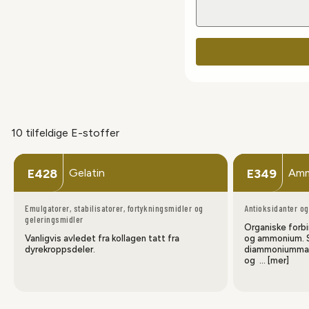
10 tilfeldige E-stoffer
Gelatin
Amm
E428
E349
Emulgatorer, stabilisatorer, fortykningsmidler og
Antioksidanter og
geleringsmidler
Organiske forb
Vanligvis avledet fra kollagen tatt fra
og ammonium. S
dyrekroppsdeler.
diammoniummala
og … [mer]