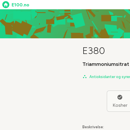
E100.no
E380
Triammoniumsitrat
Antioksidanter og syre
Kosher
Beskrivelse: