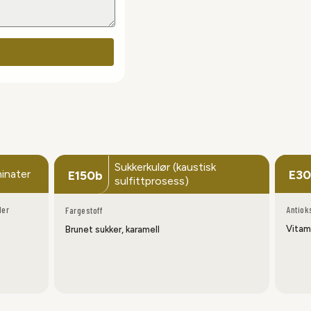
Sukkerkulør (kaustisk
minater
E30
E150b
sulfittprosess)
ler
Antiok
Fargestoff
.
Vitam
Brunet sukker, karamell