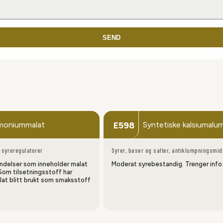
SEND
oniummalat
Syntetiske kalsiumalu
E598
 syreregulatorer
Syrer, baser og salter, antiklumpningsmid
indelser som inneholder malat
Moderat syrebestandig. Trenger info
om tilsetningsstoff har
t blitt brukt som smaksstoff