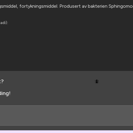
smiddel, fortyknings­middel. Produsert av bakterien Sphingomo
adi):
t?
🪰
ing!