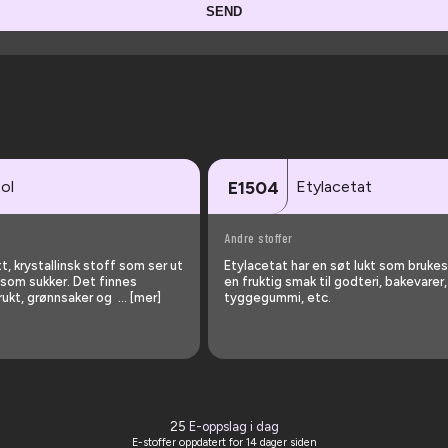
SEND
tol
Etylacetat
E1504
Andre stoffer
itt, krystallinsk stoff som ser ut
Etylacetat har en søt lukt som brukes t
som sukker. Det finnes
en fruktig smak til godteri, bakevarer,
 frukt, grønnsaker og … [mer]
tyggegummi, etc.
25
E-oppslag i dag
E-stoffer oppdatert
for 14 dager siden