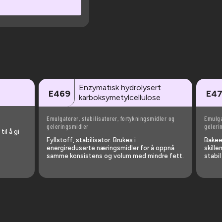
Enzymatisk hydrolysert
E469
E4
karboksymetylcellulose
Emulgatorer, stabilisatorer, fortykningsmidler og
Emulga
geleringsmidler
geleri
il å gi
Fyllstoff, stabilisator. Brukes i
Bakee
energireduserte næringsmidler for å oppnå
skille
samme konsistens og volum med mindre fett.
stabi