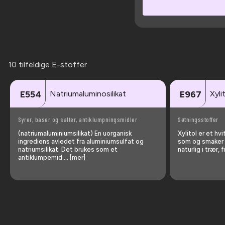
10 tilfeldige E-stoffer
Natriumaluminosilikat
Xyli
E554
E967
Syrer, baser og salter, antiklumpningsmidler
Søtningsstoffer
(natriumaluminiumsilikat) En uorganisk
Xylitol er et hv
ingrediens avledet fra aluminiumsulfat og
som og smaker 
natriumsilikat. Det brukes som et
naturlig i trær,
antiklumpemid … [mer]