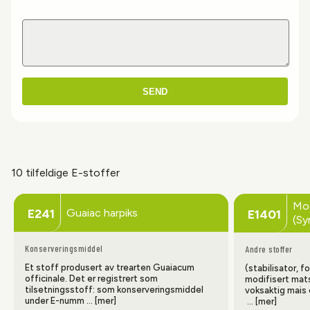
SEND
10 tilfeldige E-stoffer
Mod
Guaiac harpiks
E241
E1401
(Sy
Konserveringsmiddel
Andre stoffer
Et stoff produsert av trearten Guaiacum
(stabilisator, 
officinale. Det er registrert som
modifisert mats
tilsetningsstoff: som konserveringsmiddel
voksaktig mais 
under E-numm … [mer]
… [mer]