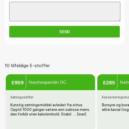
SEND
10 tilfeldige E-stoffer
Neohesperidin DC
Natr
E959
E285
Søtningsstoffer
Konserveringsmi
Kunstig søtningsmiddel avledet fra sitrus.
Borsyre og borak
Opptil 1000 ganger søtere enn sukrose mens
ekte kaviar (rog
den forblir uten kaloriinnhold. Stabil: … [mer]