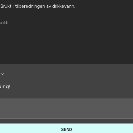
Brukt i tilberedningen av drikkevann.
adi):
t?
ing!
SEND