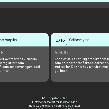
ac harpiks
Salinomycin
E716
ddel
Antibiotika
sert av trearten Guaiacum
Antibiotika. Et naturlig produkt som 
er registrert som
som en ionofor for å drepe bakterier
ff: som konserveringsmiddel
kreftceller. Den har høy aktivitet mot
 [mer]
g … [mer]
12
E-oppslag i dag
E-stoffer oppdatert
for 14 dager siden
Tjeneste tilgjengelig siden 16. februar 2025