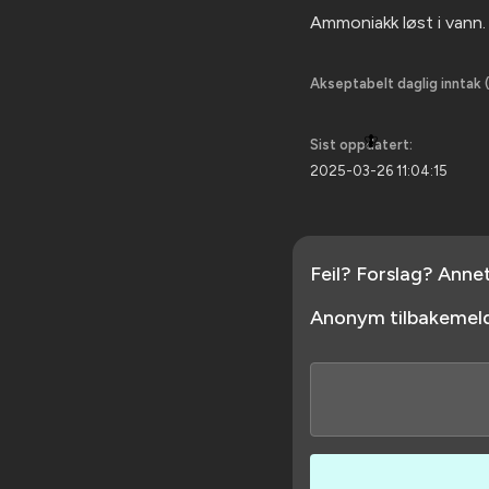
Ammoniakk løst i vann. 
Akseptabelt daglig inntak (
🪰
Sist oppdatert:
2025-03-26 11:04:15
Feil? Forslag? Anne
Anonym tilbakemeld