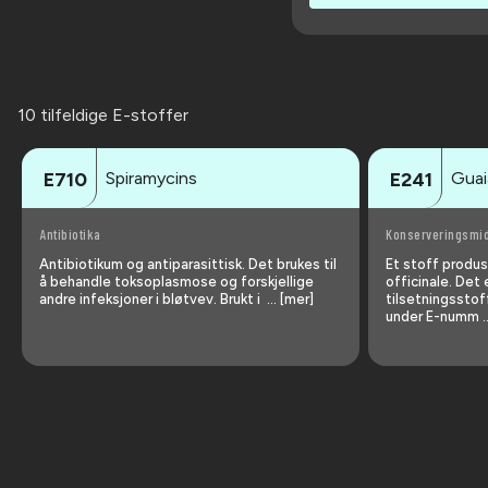
10 tilfeldige E-stoffer
Spiramycins
Guai
E710
E241
Antibiotika
Konserveringsmi
Antibiotikum og antiparasittisk. Det brukes til
Et stoff produ
å behandle toksoplasmose og forskjellige
officinale. Det 
andre infeksjoner i bløtvev. Brukt i … [mer]
tilsetningssto
under E-numm …