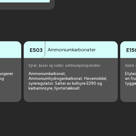
Ammoniumkarbonater
E503
E15
Syrer, baser og salter, antiklumpningsmidler
Andre 
fungerer
Ammoniumkarbonat,
Etylac
 og
Ammoniumhydrogenkarbonat. Hevemiddel,
en fru
syreregulator. Salter av kullsyre E290 og
tygge
karbaminsyre, hjortetakksalt.