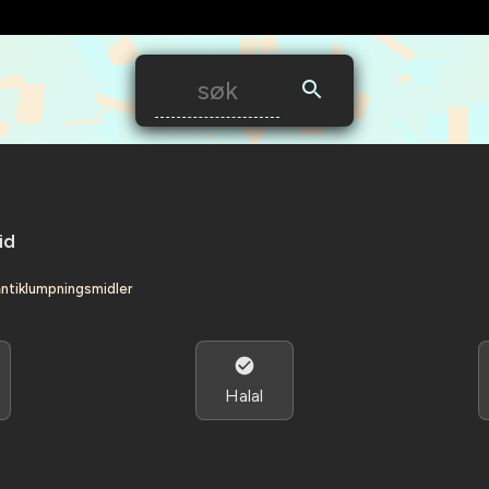
id
 antiklumpningsmidler
Halal