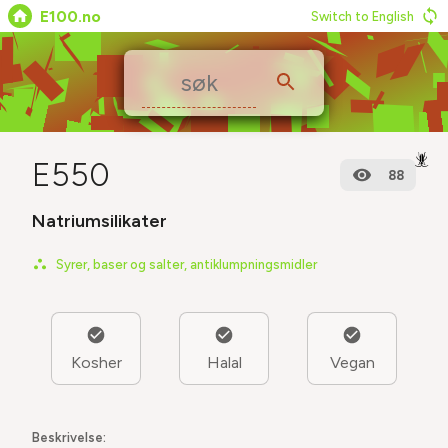
E100.no
Switch to English
🪳
E550
88
Natriumsilikater
Syrer, baser og salter, antiklumpningsmidler
Kosher
Halal
Vegan
Beskrivelse: