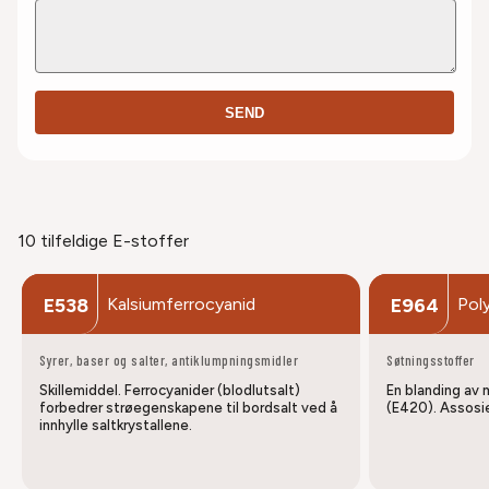
SEND
10 tilfeldige E-stoffer
Kalsiumferrocyanid
Poly
E538
E964
Syrer, baser og salter, antiklumpningsmidler
Søtningsstoffer
Skillemiddel. Ferrocyanider (blodlutsalt)
En blanding av 
forbedrer strøegenskapene til bordsalt ved å
(E420). Assosie
innhylle saltkrystallene.