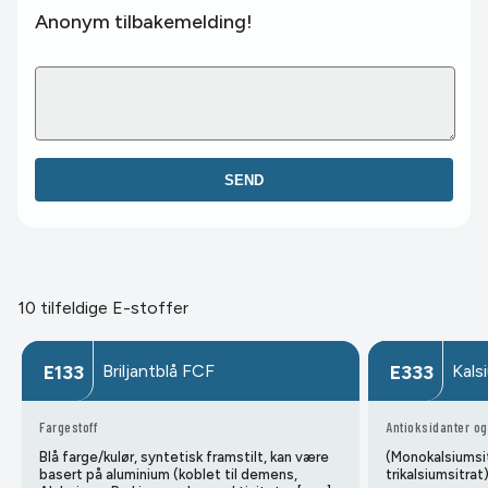
Anonym tilbakemelding!
SEND
10 tilfeldige E-stoffer
Briljantblå FCF
Kals
E133
E333
Fargestoff
Antioksidanter og
Blå farge/kulør, syntetisk framstilt, kan være
(Monokalsiumsit
basert på aluminium (koblet til demens,
trikalsiumsitrat