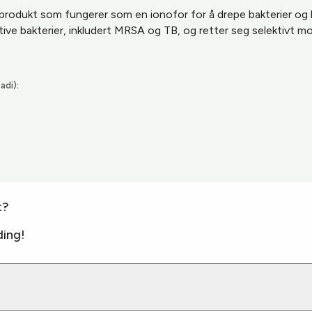
g produkt som fungerer som en ionofor for å drepe bakterier og 
tive bakterier, inkludert MRSA og TB, og retter seg selektivt m
adi):
t?
ing!