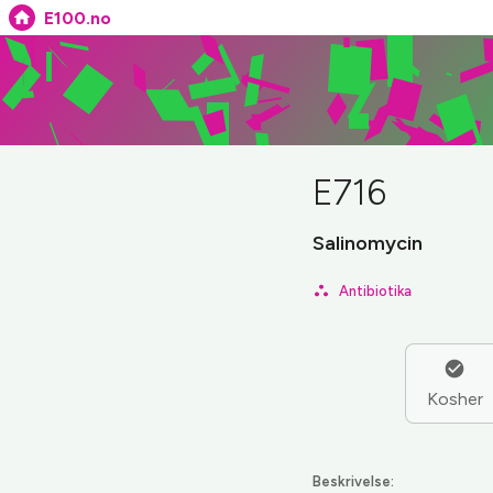
E100.no
E716
Salinomycin
Antibiotika
Kosher
Beskrivelse: