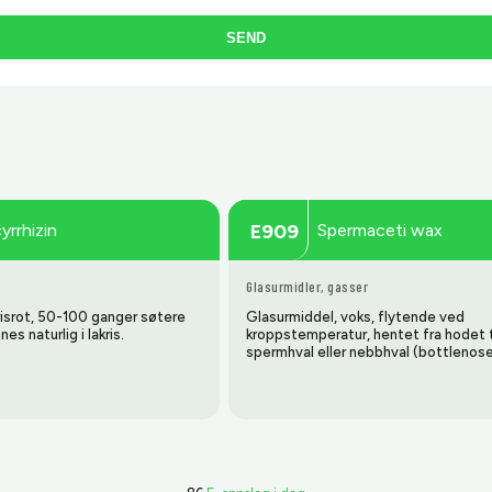
SEND
yrrhizin
Spermaceti wax
E909
Glasurmidler, gasser
risrot, 50-100 ganger søtere
Glasurmiddel, voks, flytende ved
es naturlig i lakris.
kroppstemperatur, hentet fra hodet t
spermhval eller nebbhval (bottlenose