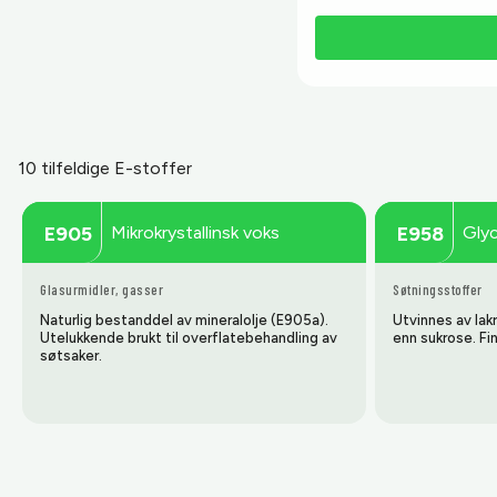
10 tilfeldige E-stoffer
Mikrokrystallinsk voks
Glyc
E905
E958
Glasurmidler, gasser
Søtningsstoffer
Naturlig bestanddel av mineralolje (E905a).
Utvinnes av lak
Utelukkende brukt til overflatebehandling av
enn sukrose. Finn
søtsaker.