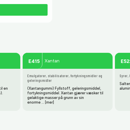
Xantan
E415
E52
Emulgatorer, stabilisatorer, fortykningsmidler og
Syrer,
geleringsmidler
Salte
il en
(Xantangummi) Fyllstoff, geleringsmiddel,
alumi
).
fortykningsmiddel. Xantan gjærer væsker til
gelaktige masser på grunn av sin
enorme … [mer]