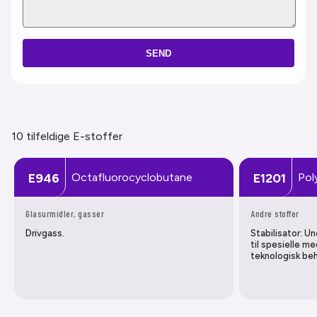
SEND
10 tilfeldige E-stoffer
Octafluorocyclobutane
Pol
E946
E1201
Glasurmidler, gasser
Andre stoffer
Drivgass.
Stabilisator: U
til spesielle me
teknologisk beh