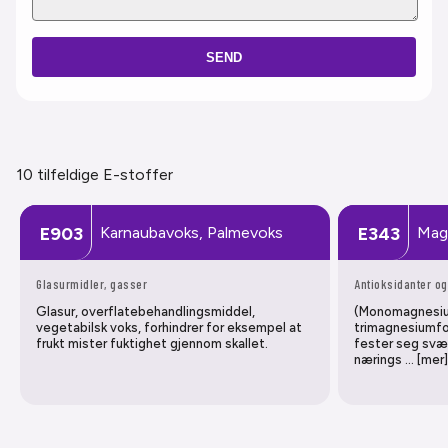
SEND
10 tilfeldige E-stoffer
Karnaubavoks, Palmevoks
Mag
E903
E343
Glasurmidler, gasser
Antioksidanter og
Glasur, overflatebehandlingsmiddel,
(Monomagnesiu
vegetabilsk voks, forhindrer for eksempel at
trimagnesiumf
frukt mister fuktighet gjennom skallet.
fester seg svæ
nærings … [mer]