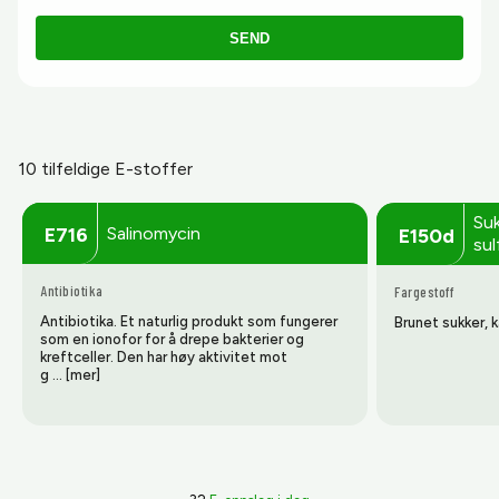
SEND
10 tilfeldige E-stoffer
Suk
Salinomycin
E716
E150d
sul
Antibiotika
Fargestoff
Antibiotika. Et naturlig produkt som fungerer
Brunet sukker, 
som en ionofor for å drepe bakterier og
kreftceller. Den har høy aktivitet mot
g … [mer]