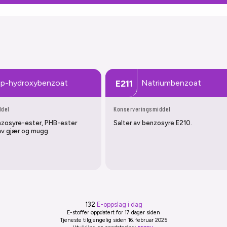
-p-hydroxybenzoat
Natriumbenzoat
E211
ddel
Konserveringsmiddel
zosyre-ester, PHB-ester
Salter av benzosyre E210.
v gjær og mugg.
132
E-oppslag i dag
E-stoffer oppdatert
for 17 dager siden
Tjeneste tilgjengelig siden 16. februar 2025