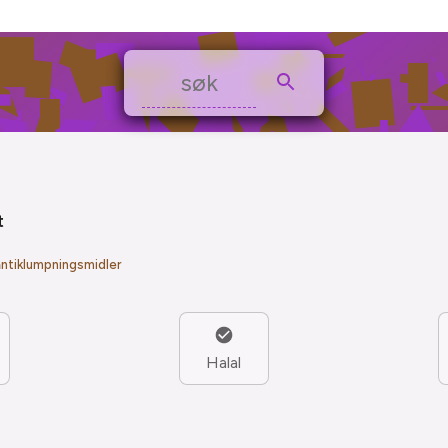
t
 antiklumpningsmidler
Halal