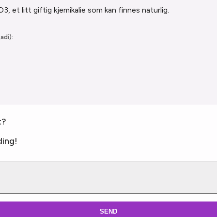
, et litt giftig kjemikalie som kan finnes naturlig.
adi):
t?
ing!
SEND