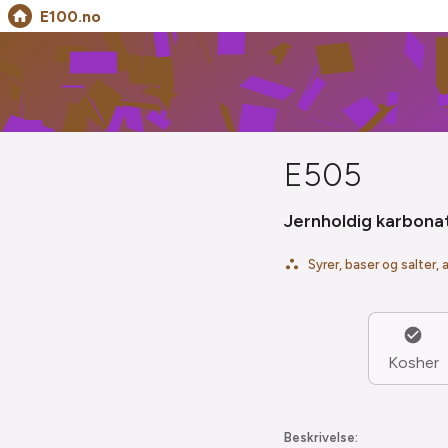
E100.no
E505
Jernholdig karbona
Syrer, baser og salter,
Kosher
Beskrivelse: