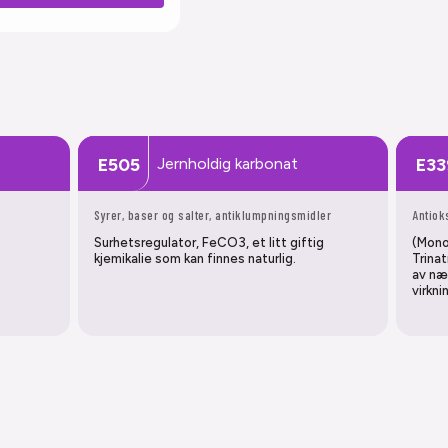
Jernholdig karbonat
E505
E33
Syrer, baser og salter, antiklumpningsmidler
Antiok
Surhetsregulator, FeCO3, et litt giftig
(Mono
kjemikalie som kan finnes naturlig.
Trina
av næ
virkni