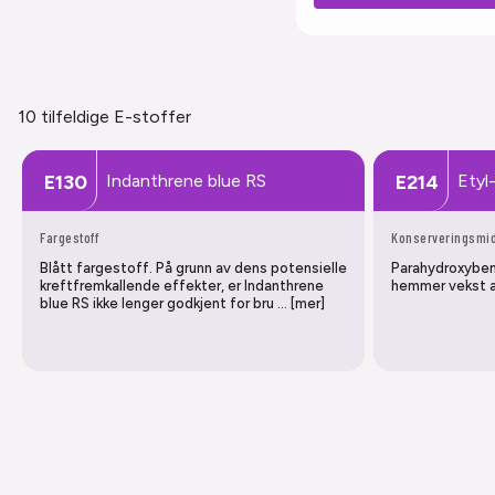
10 tilfeldige E-stoffer
Indanthrene blue RS
Etyl
E130
E214
Fargestoff
Konserveringsmi
Blått fargestoff. På grunn av dens potensielle
Parahydroxyben
kreftfremkallende effekter, er Indanthrene
hemmer vekst a
blue RS ikke lenger godkjent for bru … [mer]