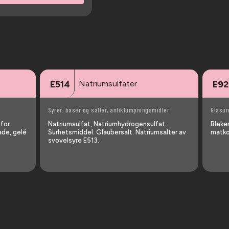
Natriumsulfater
E514
E92
Syrer, baser og salter, antiklumpningsmidler
Glasur
 for
Natriumsulfat, Natriumhydrogensulfat.
Blekem
ade, gelé
Surhetsmiddel. Glaubersalt. Natriumsalter av
matko
svovelsyre E513.