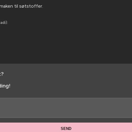
smaken til søtstoffer.
adi):
t?
ing!
SEND