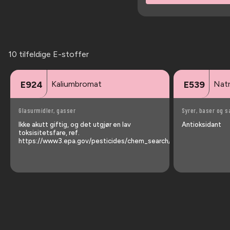
10 tilfeldige E-stoffer
Kaliumbromat
Natr
E924
E539
Glasurmidler, gasser
Syrer, baser og s
Ikke akutt giftig, og det utgjør en lav
Antioksidant
toksisitetsfare, ref.
https://www3.epa.gov/pesticides/chem_search/reg_actions/reregis