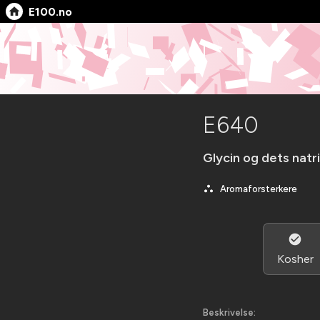
E100.no
E640
Glycin og dets natr
Aromaforsterkere
Kosher
Beskrivelse: