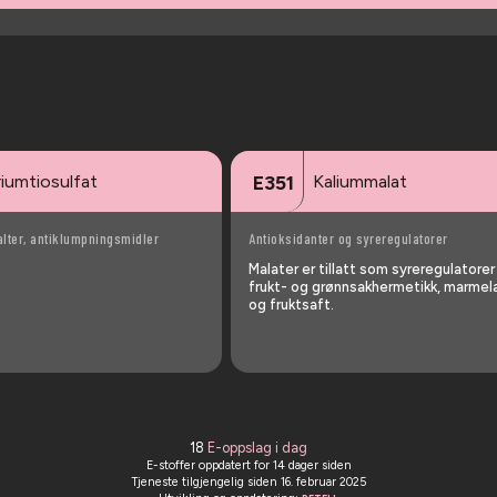
iumtiosulfat
Kaliummalat
E351
alter, antiklumpningsmidler
Antioksidanter og syreregulatorer
Malater er tillatt som syreregulatorer
frukt- og grønnsakhermetikk, marmel
tr … [mer]
og fruktsaft.
18
E-oppslag i dag
E-stoffer oppdatert
for 14 dager siden
Tjeneste tilgjengelig siden 16. februar 2025